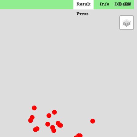
Result
Info
DE
Dates
EN
Press